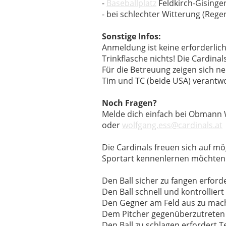
-
Baseballplatz
Feldkirch-Gisingen
- bei schlechter Witterung (Rege
Sonstige Infos:
Anmeldung ist keine erforderlich
Trinkflasche nichts! Die Cardinal
Für die Betreuung zeigen sich n
Tim und TC (beide USA) verantwo
Noch Fragen?
Melde dich einfach bei Obmann 
oder
wolfgang.ess@cardinals.at
Die Cardinals freuen sich auf mög
Sportart kennenlernen möchten! 
Den Ball sicher zu fangen erford
Den Ball schnell und kontrolliert
Den Gegner am Feld aus zu mach
Dem Pitcher gegenüberzutreten 
Den Ball zu schlagen erfordert T