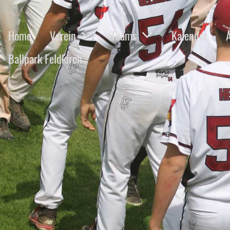
Home
Verein
Teams
Kalender
Ballpark Feldkirch