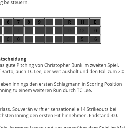
eg beisteuern.
6
7
8
9
R
H
E
2
1
16
12
0
0
0
2
5
6
ntscheidung
s gute Pitching von Christopher Bunk im zweiten Spiel.
f Barto, auch TC Lee, der weit ausholt und den Ball zum 2:0
ieben Innings den ersten Schlagmann in Scoring Position
n Inning zu einem weiteren Run durch TC Lee.
rlass. Souverän wirft er sensationelle 14 Strikeouts bei
chsten Inning den ersten Hit hinnehmen. Endstand 3:0.