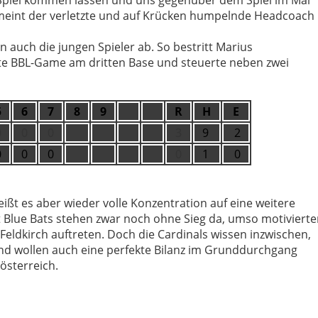
s Spiel kommen lassen und uns gegenüber dem Spiel im Mai
, meint der verletzte und auf Krücken humpelnde Headcoach
n auch die jungen Spieler ab. So bestritt Marius
e BBL-Game am dritten Base und steuerte neben zwei
5
6
7
8
9
R
H
E
0
0
0
3
9
2
0
0
0
0
1
0
es aber wieder volle Konzentration auf eine weitere
 Blue Bats stehen zwar noch ohne Sieg da, umso motivierte
eldkirch auftreten. Doch die Cardinals wissen inzwischen,
nd wollen auch eine perfekte Bilanz im Grunddurchgang
österreich.