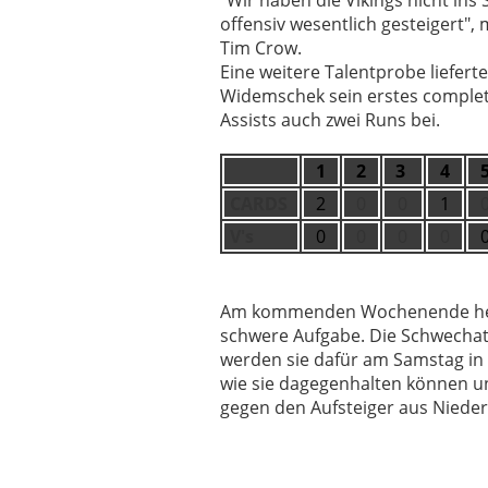
"Wir haben die Vikings nicht in
offensiv wesentlich gesteigert"
Tim Crow.
Eine weitere Talentprobe lieferte
Widemschek sein erstes complet
Assists auch zwei Runs bei.
1
2
3
4
CARDS
2
0
0
1
V's
0
0
0
0
Am kommenden Wochenende heißt 
schwere Aufgabe. Die Schwechat
werden sie dafür am Samstag in F
wie sie dagegenhalten können u
gegen den Aufsteiger aus Nieder