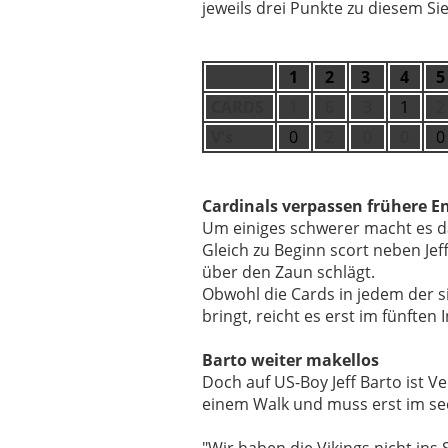
jeweils drei Punkte zu diesem Si
1
2
3
4
5
CARDS
1
6
3
1
2
V's
0
2
0
0
0
Cardinals verpassen frühere E
Um einiges schwerer macht es da
Gleich zu Beginn scort neben Jef
über den Zaun schlägt.
Obwohl die Cards in jedem der s
bringt, reicht es erst im fünfte
Barto weiter makellos
Doch auf US-Boy Jeff Barto ist Ve
einem Walk und muss erst im se