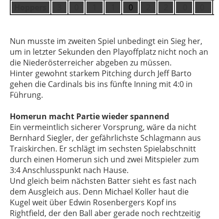
Hoppers
3
0
1
1
0
2
2
0
0
Nun musste im zweiten Spiel unbedingt ein Sieg her,
um in letzter Sekunden den Playoffplatz nicht noch an
die Niederösterreicher abgeben zu müssen.
Hinter gewohnt starkem Pitching durch Jeff Barto
gehen die Cardinals bis ins fünfte Inning mit 4:0 in
Führung.
Homerun macht Partie wieder spannend
Ein vermeintlich sicherer Vorsprung, wäre da nicht
Bernhard Siegler, der gefährlichste Schlagmann aus
Traiskirchen. Er schlägt im sechsten Spielabschnitt
durch einen Homerun sich und zwei Mitspieler zum
3:4 Anschlusspunkt nach Hause.
Und gleich beim nächsten Batter sieht es fast nach
dem Ausgleich aus. Denn Michael Koller haut die
Kugel weit über Edwin Rosenbergers Kopf ins
Rightfield, der den Ball aber gerade noch rechtzeitig