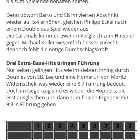
bis zum Spielende behalten sollten.
Denn obwohl Barto und Eß im vierten Abschnitt
wieder auf 5:4 erhöhen, gleichen Philipp Eckel nach
einem Double das Spiel wieder aus.
Die Cardinals kommen zwar im Vergleich zum Hinspiel
gegen Michael Koller wesentlich besser zurecht,
dennoch fehlt die nötige Durchschlagskraft.
Drei Extra-Base-Hits bringen Führung
Nur selten gelingen Hits wie im siebten Inning durch
Doubles von Eß, Lee und eine Homerun von Moritz
Widemschek, was wieder eine 8:7 Führung bedeut.
Doch im Gegenzug sind es wieder die Hoppers, die
erst ausgleichen und dann zum finalen Ergebnis mit
9:8 in Führung gehen.
1
2
3
4
5
6
7
8
9
CARDS
3
0
0
2
0
0
3
0
0