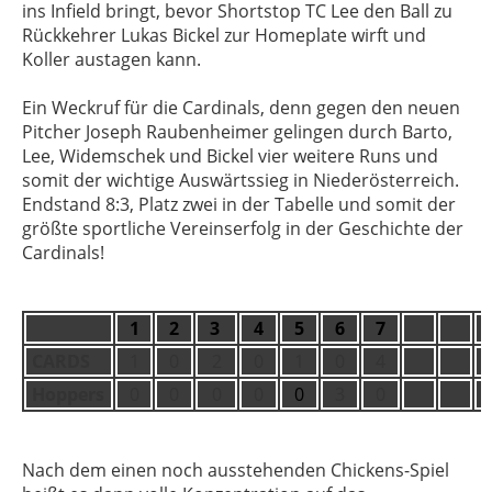
ins Infield bringt, bevor Shortstop TC Lee den Ball zu
Rückkehrer Lukas Bickel zur Homeplate wirft und
Koller austagen kann.
Ein Weckruf für die Cardinals, denn gegen den neuen
Pitcher Joseph Raubenheimer gelingen durch Barto,
Lee, Widemschek und Bickel vier weitere Runs und
somit der wichtige Auswärtssieg in Niederösterreich.
Endstand 8:3, Platz zwei in der Tabelle und somit der
größte sportliche Vereinserfolg in der Geschichte der
Cardinals!
1
2
3
4
5
6
7
CARDS
1
0
2
0
1
0
4
Hoppers
0
0
0
0
0
3
0
Nach dem einen noch ausstehenden Chickens-Spiel