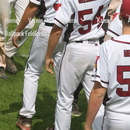
Home
Verein
Teams
Kalender
Ballpark Feldkirch