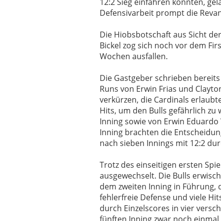
12:2 Sieg einfahren konnten, gel
Defensivarbeit prompt die Reva
Die Hiobsbotschaft aus Sicht der
Bickel zog sich noch vor dem Fir
Wochen ausfallen.
Die Gastgeber schrieben bereits 
Runs von Erwin Frias und Clayto
verkürzen, die Cardinals erlaubte
Hits, um den Bulls gefährlich z
Inning sowie von Erwin Eduardo V
Inning brachten die Entscheidung
nach sieben Innings mit 12:2 dur
Trotz des einseitigen ersten Spi
ausgewechselt. Die Bulls erwisc
dem zweiten Inning in Führung, d
fehlerfreie Defense und viele Hi
durch Einzelscores in vier versc
fünften Inning zwar noch einmal