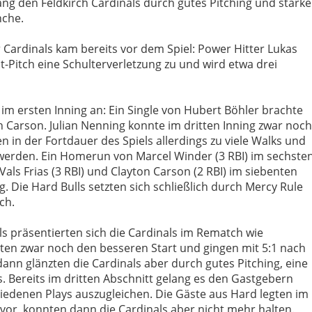
ang den Feldkirch Cardinals durch gutes Pitching und starke
nche.
 Cardinals kam bereits vor dem Spiel: Power Hitter Lukas
st-Pitch eine Schulterverletzung zu und wird etwa drei
im ersten Inning an: Ein Single von Hubert Böhler brachte
n Carson. Julian Nenning konnte im dritten Inning zwar noch
n in der Fortdauer des Spiels allerdings zu viele Walks und
u werden. Ein Homerun von Marcel Winder (3 RBI) im sechste
als Frias (3 RBI) und Clayton Carson (2 RBI) im siebenten
. Die Hard Bulls setzten sich schließlich durch Mercy Rule
ch.
els präsentierten sich die Cardinals im Rematch wie
hten zwar noch den besseren Start und gingen mit 5:1 nach
ann glänzten die Cardinals aber durch gutes Pitching, eine
ts. Bereits im dritten Abschnitt gelang es den Gastgebern
hiedenen Plays auszugleichen. Die Gäste aus Hard legten im
 vor, konnten dann die Cardinals aber nicht mehr halten.