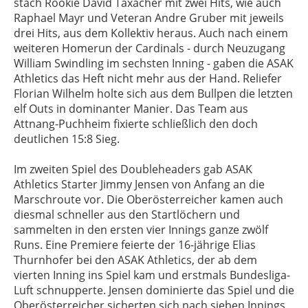
stach Rookie David Taxacher mit zwei Hits, wie auch
Raphael Mayr und Veteran Andre Gruber mit jeweils
drei Hits, aus dem Kollektiv heraus. Auch nach einem
weiteren Homerun der Cardinals - durch Neuzugang
William Swindling im sechsten Inning - gaben die ASAK
Athletics das Heft nicht mehr aus der Hand. Reliefer
Florian Wilhelm holte sich aus dem Bullpen die letzten
elf Outs in dominanter Manier. Das Team aus
Attnang-Puchheim fixierte schließlich den doch
deutlichen 15:8 Sieg.
Im zweiten Spiel des Doubleheaders gab ASAK
Athletics Starter Jimmy Jensen von Anfang an die
Marschroute vor. Die Oberösterreicher kamen auch
diesmal schneller aus den Startlöchern und
sammelten in den ersten vier Innings ganze zwölf
Runs. Eine Premiere feierte der 16-jährige Elias
Thurnhofer bei den ASAK Athletics, der ab dem
vierten Inning ins Spiel kam und erstmals Bundesliga-
Luft schnupperte. Jensen dominierte das Spiel und die
Oberösterreicher sicherten sich nach sieben Innings