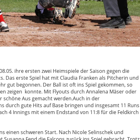
08.05. ihre ersten zwei Heimspiele der Saison gegen die
s. Das erste Spiel hat mit Claudia Franken als Pitcherin und
hr gut begonnen. Der Ball ist oft ins Spiel gekommen, so
ken zeigen konnte. Mit Flyouts durch Annalena Mäser oder
ehr schöne Aus gemacht werden.Auch in der
ons durch gute Hits auf Base bringen und insgesamt 11 Runs
ach 4 Innings mit einem Endstand von 11:8 für die Feldkirch
ons einen schweren Start. Nach Nicole Selinschek und
t Susanna Fend die Falcons zurück ins Spiel gebracht. Trotz