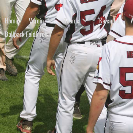
Home
Verein
Teams
Kalender
Ballpark Feldkirch