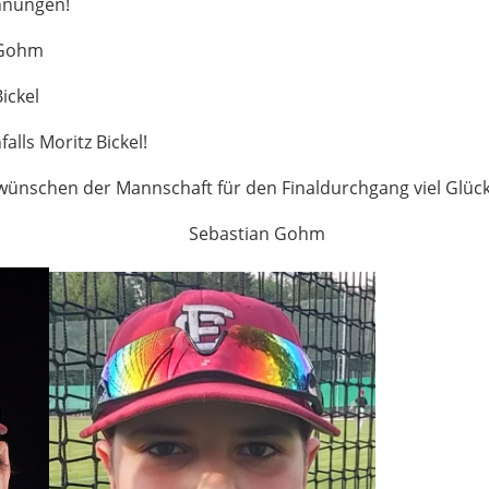
chnungen!
 Gohm
ickel
alls Moritz Bickel!
wünschen der Mannschaft für den Finaldurchgang viel Glück
l Sebastian Gohm