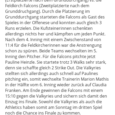
(Erstplatzierte nach dem Grunddurchgang) vs. die
Feldkirch Falcons (Zweitplatzierte nach dem
Grunddruchgang). Durch die Platzierung im
Grunddurchgang starteten die Falcons als Gast des
Spieles in der Offenese und konnten auch gleich 3
Runs erzielen. Die Kufsteinerinnen schenkten
allerdings nichts her und kämpften um jeden Punkt.
Nach dem 4. Inning mit einem Zwischenstand von
11:4 für die Feldkircherinnen war die Anstrengung
schon zu spüren. Beide Teams wechselten im 5.
Inning den Pitcher. Für die Falcons pitchte jetzt
Pauline Heinzle. Sie startete trotz 3 Walks sehr stark,
denn sie schaffte gleich 2 Strike Out. Die Valkyries
stellten sich allerdings auch schnell auf Paulines
pitching ein, somit wechselte Trainerin Marion Mathis
in der Hälfte vom 6. Inning wieder zurück auf Claudia
Franken. Am Ende gewinnen die Falcons mit einem
15:10 gegen die Valkyries und sichern sich damit den
Einzug ins Finale. Sowohl die Valkyries als auch die
Athletics haben somit am Sonntag im dritten Spiel
noch die Chance ins Finale zu kommen.