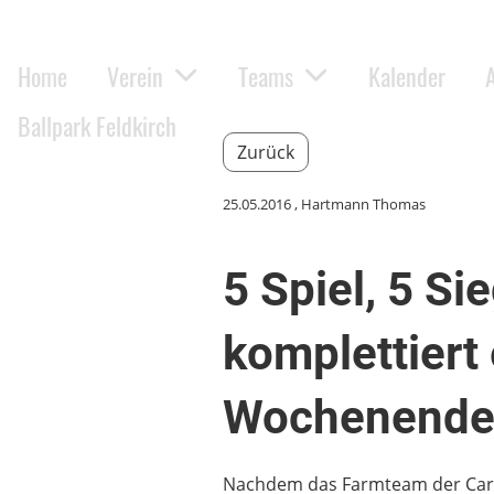
Home
Verein
Teams
Kalender
Ballpark Feldkirch
Zurück
25.05.2016
, Hartmann Thomas
5 Spiel, 5 Si
komplettiert 
Wochenend
Nachdem das Farmteam der Cardi