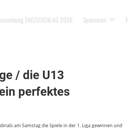
Anmeldung TAGZUSCHLAG 2026
Sponsoren
ege / die U13
ein perfektes
e
nals am Samstag die Spiele in der 1. Liga gewinnen und