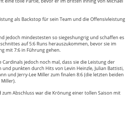
t eine tolle Partie, bevor er im dritten Inning von Michael
 Leistung als Backstop für sein Team und die Offensivleistung
sind jedoch mindestesten so siegeshungrig und schaffen es
bschnittes auf 5:6 Runs herauszukommen, bevor sie im
ng mit 7:6 in Führung gehen.
e Cardinals jedoch noch mal, dass sie die Leistung der
 und punkten durch Hits von Levin Heinzle, Julian Battisti,
n und Jerry-Lee Miller zum finalen 8:6 (die letzten beiden
Miller).
zum Abschluss war die Krönung einer tollen Saison mit