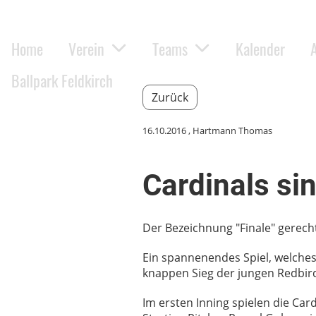
Home
Verein
Teams
Kalender
Ballpark Feldkirch
Zurück
16.10.2016
, Hartmann Thomas
Cardinals si
Der Bezeichnung "Finale" gerech
Ein spannenendes Spiel, welches
knappen Sieg der jungen Redbir
Im ersten Inning spielen die Ca