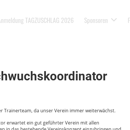
Anmeldung TAGZUSCHLAG 2026
Sponsoren
chwuchskoordinator
er Trainerteam, da unser Verein immer weiterwächst.
 erwartet ein gut geführter Verein mit allen
gen in das bestehende Vereinskonzept einzubringen und