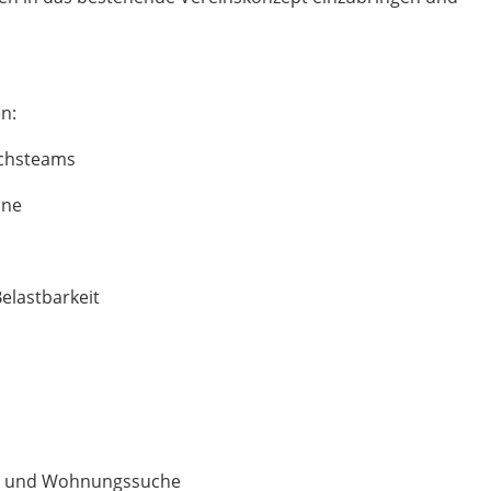
n:
uchsteams
äne
Belastbarkeit
tz- und Wohnungssuche