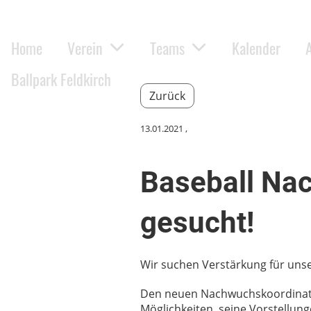
Home
Verein
Teams
Kalender
Ballpark Feldkirch
Zurück
13.01.2021
,
Baseball Na
gesucht!
Wir suchen Verstärkung für uns
Den neuen Nachwuchskoordinator
Möglichkeiten, seine Vorstellun