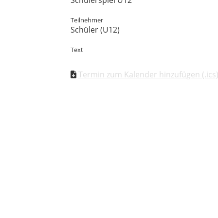
Schülerspiel U12
Teilnehmer
Schüler (U12)
Text
Termin zum Kalender hinzufügen (.ics