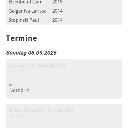
Eisenbeutl Liam
2015
Geiger Iva-Larissa
2014
Stopinski Paul
2014
Termine
Sonntag 06.09.2026
Cardinals U14 - Hard Bulls U14
12:00 - 13:30
Ort
Dornbirn
Indians Ponies U14 - Cardinals U14
14:00 - 15:30