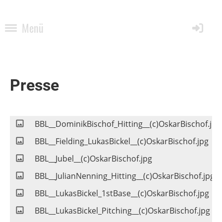
Menü
Presse
BBL__DominikBischof_Hitting__(c)OskarBischof.jpg
BBL__Fielding_LukasBickel__(c)OskarBischof.jpg
BBL__Jubel__(c)OskarBischof.jpg
BBL__JulianNenning_Hitting__(c)OskarBischof.jpg
BBL__LukasBickel_1stBase__(c)OskarBischof.jpg
BBL__LukasBickel_Pitching__(c)OskarBischof.jpg